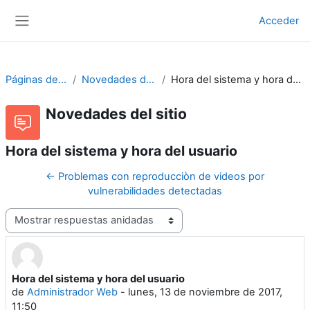
Salta al contenido principal
Acceder
Panel lateral
Páginas del sitio
Novedades del sitio
Hora del sistema y hora del usuario
Novedades del sitio
Hora del sistema y hora del usuario
← Problemas con reproducciòn de videos por
vulnerabilidades detectadas
Mostrar modo
Hora del sistema y hora del usuario
Número de respuestas: 0
de
Administrador Web
-
lunes, 13 de noviembre de 2017,
11:50