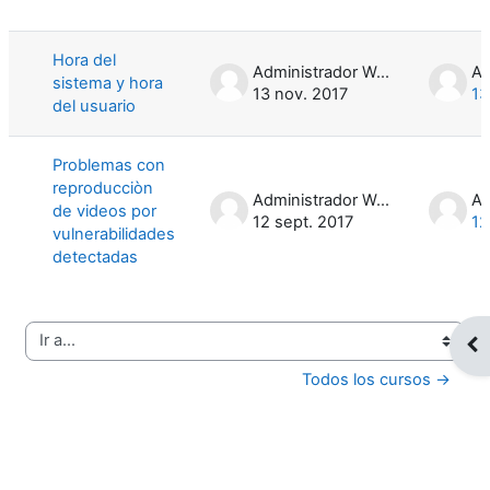
Mostrando 2 de 2 discusiones
Hora del
Administrador Web
sistema y hora
13 nov. 2017
13
del usuario
Problemas con
reproducciòn
Administrador Web
de videos por
12 sept. 2017
12
vulnerabilidades
detectadas
Abr
Ir a...
Todos los cursos →